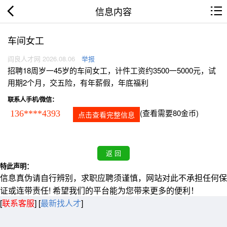
信息内容
车间女工
阎良人才网 2026.08.06
举报
招聘18周岁一45岁的车间女工，计件工资约3500一5000元，试
用期2个月，交五险，有年薪假，年底福利
联系人手机/微信：
(查看需要80金币)
136****4393
点击查看完整信息
特此声明：
信息真伪请自行辨别，求职应聘须谨慎，网站对此不承担任何保
证或连带责任! 希望我们的平台能为您带来更多的便利！
[
联系客服
]
[
最新找人才
]